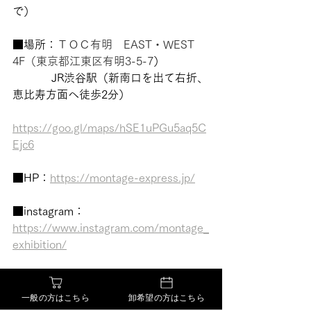
で）
■場所：
ＴＯＣ有明　EAST・WEST 
4F（東京都江東区有明3-5-7
）
	　JR渋谷駅（新南口を出て右折、
恵比寿方面へ徒歩2分）
https://goo.gl/maps/hSE1uPGu5aq5C
Ejc6
■HP：
https://montage-express.jp/
■instagram：
https://www.instagram.com/montage_
exhibition/
何卒よろしくお願い致します。
一般の方はこちら
卸希望の方はこちら